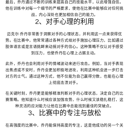
最后，乔丹通过不断的训练来提高自己的技能水平，以此增强自信。
他在训练中对每一个细节的严格要求，使他在比赛中能够应对任何挑
战，内心深处也更加相信自己的能力。
2、对手心理的利用
迈克尔·乔丹非常善于洞察对手的心理状态，并利用这一点来获得优
势。在比赛中，他常常通过各种方式给对手施加心理压力，比如通过
肢体语言或是言语挑衅来动摇对手的信心。这种策略不仅让对手感受
到压力，也使乔丹在心理上占据主动。
此外，乔丹也会利用对手的情绪波动来进行攻击。例如，当对手表现
出焦虑或不安时，乔丹会更加积极地进攻，利用这种机会进一步打击
对方的士气。通过这种方式，他不仅能为自己赢得分数，也能在心理
上彻底击溃对手。
在关键时刻，乔丹更是能够精准判断对手的心理状态，决定自己的比
赛策略。他知道什么时候应该加强攻势，什么时候又该稳扎稳打，这
种灵活的应对能力让他在比赛中总能找到最佳的突破点。
3、比赛中的专注与放松
在高强度的比赛中，乔丹能保持高度的专注，这是他成功的另一个关