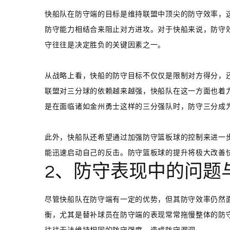
快船队在防守端的目标是维持联盟中顶尖的防守效率，
防守能力相结合来阻止对方进攻。对于快船来说，防守
守往往是决定胜负的关键因素之一。
从战略上看，快船的防守目标不仅仅是限制对方得分，
联盟对三分球的依赖越来越强，快船队在这一方面也着
是在面临诸如金州勇士这样的三分强队时，防守三分成
此外，快船队还希望通过加强防守篮板球的控制来进一
能迅速启动自己的反击。防守篮板球的提升将极大改善
2、防守表现中的问题
尽管快船队在防守端有一定的优势，但其防守效率仍然
衡，尤其是替补球员在防守端的表现常常拖慢整体的防