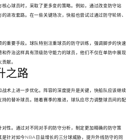
方核心球员时，采取了更多变的策略。例如，通过改变防守站
方的进攻套路。在一些关键场次，快船也尝试过通过防守轮转、
颈的重要手段。球队特别注重球员的防守训练，强调脚步的快速
德和乔治这样具有顶级防守能力的球员，他们不仅在单防中展现
大贡献。
升之路
和战术上进一步优化。阵容的深度提升是关键，快船队应该继续
支持的替补球员。随着赛季的推进，球队应尽力调整球员间的配
针对性。通过对不同对手的防守分析，制定更加精确的防守策
其是针对如今NBA日益增长的三分球威胁，提升外线防守的同