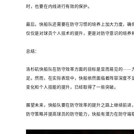
时，也要在内线进行有效的保护。
最后，快船队还需要在防守习惯的培养上加大力度，确
仅仅是对球员个人技术的提升，更是对防守意识的培养
总结：
洛杉矶快船队在防守效率方面的目标是显而易见的——
足。然而，在实际表现中，快船依然面临着阵容深度不
变化和个人技能的提升，已经取得了一些突破。
展望未来，快船队要在防守效率的提升之路上继续前进
防守策略并提高球员的防守能力，快船有潜力在防守端