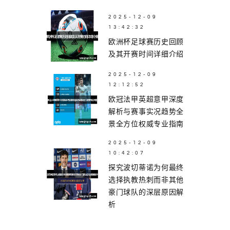
2025-12-09
13:42:32
欧洲杯足球赛历史回顾
及其开赛时间详细介绍
2025-12-09
12:12:52
欧冠法甲英超意甲深度
解析与赛事实况趋势全
景全方位权威专业指南
2025-12-09
10:42:07
探究波切蒂诺为何最终
选择执教热刺而非其他
豪门球队的深层原因解
析