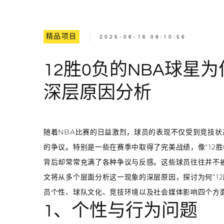
精品项目
2025-06-16 09:10:56
12胜0负的NBA球星
深层原因分析
随着NBA比赛的日益激烈，球员的表现不仅受到竞技
的争议。特别是一些在赛季中取得了完美战绩，像“12
背后却常常充满了各种争议与反感。这些球员往往并不被
文将从多个层面分析这一现象的深层原因，探讨为何“12
员个性、球队文化、竞技环境以及社会媒体影响四个方
1、个性与行为问题