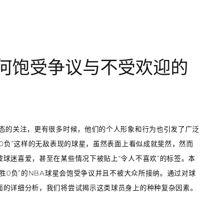
为何饱受争议与不受欢迎的
状态的关注，更有很多时候，他们的个人形象和行为也引发了广泛
胜0负”这样的无敌表现的球星，虽然表面上看似成就斐然，然而
球迷喜爱，甚至在某些情况下被贴上“令人不喜欢”的标签。本
胜0负”的NBA球星会饱受争议并且不被大众所接纳。通过对球
面的详细分析，我们将尝试揭示这类球员身上的种种复杂因素。