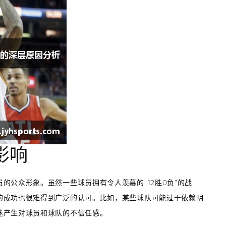
影响
的公众形象。虽然一些球员拥有令人羡慕的“12胜0负”的战
的成功也很难得到广泛的认可。比如，某些球队可能过于依赖明
迷产生对球员和球队的不信任感。