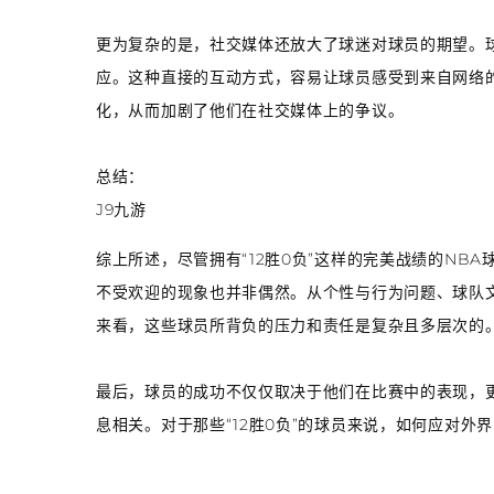
更为复杂的是，社交媒体还放大了球迷对球员的期望。
应。这种直接的互动方式，容易让球员感受到来自网络
化，从而加剧了他们在社交媒体上的争议。
总结：
J9九游
综上所述，尽管拥有“12胜0负”这样的完美战绩的NB
不受欢迎的现象也并非偶然。从个性与行为问题、球队
来看，这些球员所背负的压力和责任是复杂且多层次的
最后，球员的成功不仅仅取决于他们在比赛中的表现，
息相关。对于那些“12胜0负”的球员来说，如何应对