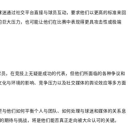
球迷通过社交平台直接与球员互动，要求他们以更高的标准来回
的巨大压力，也可能让他们在比赛中表现得更具攻击性或极端
A球员，在竞技上无疑是成功的代表，但他们所面临的各种争议和
文化与环境的影响、竞争压力以及社交媒体的舆论效应等多方面
。
更与他们如何平衡个人与团队、如何处理与球迷和媒体的关系息
外界的期待与挑战，将是他们能否真正走向被大众认可的关键。