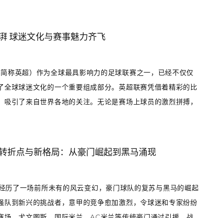
湃 球迷文化与赛事魅力齐飞
League，简称英超）作为全球最具影响力的足球联赛之一，已经不仅仅
了全球球迷文化的一个重要组成部分。英超联赛凭借着精彩的比
，吸引了来自世界各地的关注。无论是赛场上球员的激烈拼搏，
键转折点与新格局：从豪门崛起到黑马涌现
 A）经历了一场前所未有的风云变幻，豪门球队的复苏与黑马的崛起
强队到新兴的挑战者，意甲的竞争愈加激烈，令球迷和专家纷纷
赛场。尤文图斯、国际米兰、AC米兰等传统豪门通过引援、战