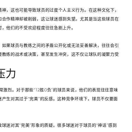
精神，这也可能导致球员的过度个人主义行为。在这种文化下，
和合作精神却被削弱，这让球迷感到失望。尤其是当这些球员在
时，他们的不受欢迎程度往往急剧上升。
。如果球员与教练之间的矛盾公开化或无法妥善解决，往往会引
疑教练的战术或决策，甚至发生冲突，这不仅让球队的凝聚力受
压力
激烈。对于那些“12胜0负”的球员来说，他们的表现往往意味
产生对其过于“完美”的反感。这种竞争环境下，球员不仅要面
球迷对其“完美”形象的质疑。很多球迷对于球员的“神话”感到