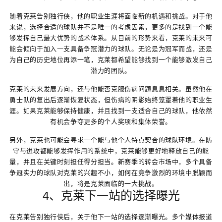
随着克莱告别独行侠，他的职业生涯将面临新的机遇和挑战。对于他
来说，选择合适的球队并不是唯一的考虑因素，更多的是找到一个能
够发挥自己最大优势的战术体系。从目前的形势来看，克莱的未来可
能会倾向于加入一支具备争冠潜力的球队。无论是为冠军而战，还是
为自己的历史地位再添一笔，克莱都希望能够找到一个能够激发自己
潜力的团队。
克莱的未来发展方向，还与他能否克服伤病问题息息相关。虽然他在
勇士队的复出后逐渐恢复状态，但伤病的阴影始终笼罩着他的职业生
涯。如果克莱能够保持健康，并且找到一支适合自己的球队，他依然
有机会争夺更多的个人奖项和集体荣誉。
另外，克莱也可能会寻求一个能与他个人特点契合的球队环境。在防
守与进攻都能够发挥作用的系统中，克莱能够更好地释放自己的能
量，并且在关键时刻担任得分担当。新赛季的转会市场中，多个具备
争冠实力的球队对克莱的兴趣不小，如何在竞争激烈的环境中脱颖而
出，将是克莱面临的一大挑战。
4、克莱下一站的选择曝光
在克莱告别独行侠后，关于他下一站的选择逐渐曝光。多个媒体报道