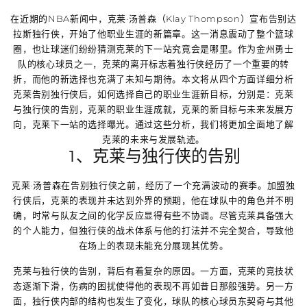
在近期的NBA新闻中，克莱·汤普森（Klay Thompson）宣布告别达
拉斯独行侠，开始了他职业生涯的新篇章。这一消息震动了整个篮球
圈，也让球迷们纷纷猜测克莱的下一站究竟会是哪里。作为金州勇士
队的核心球员之一，克莱的离开标志着独行侠经历了一个重要的转
折，而他的新选择也充满了未知与期待。本文将从四个方面详细分析
克莱告别独行侠后，如何选择自己的职业生涯新目标，分别是：克莱
与独行侠的告别，克莱的职业生涯成就，克莱的新目标与未来发展方
向，克莱下一站的选择曝光。通过这些分析，我们将更加全面地了解
克莱的未来与发展轨迹。
1、克莱与独行侠的告别
克莱·汤普森在告别独行侠之前，经历了一个充满波动的赛季。加盟独
行侠后，克莱的表现并未达到外界的预期，他在球队中的角色并不明
确，时常与队友之间的化学反应显得有些不协调。尽管克莱具备强大
的个人能力，但独行侠的战术体系与他的打法并不完全契合，导致他
在场上的表现未能充分展现其优势。
克莱与独行侠的告别，背后有着复杂的原因。一方面，克莱的竞技状
态逐渐下滑，伤病的困扰使得他的表现不再如昔日那般强势。另一方
面，独行侠内部的结构也发生了变化，球队的核心球员东契奇与其他