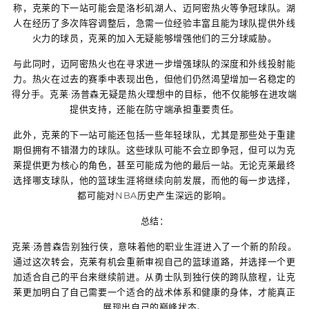
称，克莱的下一站可能会是洛杉矶湖人、迈阿密热火等争冠球队。湖
人在经历了多次阵容调整后，急需一位经验丰富且能为球队提供外线
火力的球员，克莱的加入无疑能够增强他们的三分球威胁。
与此同时，迈阿密热火也在寻求进一步增强球队的深度和外线投射能
力。热火在过去的赛季中表现出色，但他们仍然渴望增加一名稳定的
得分手。克莱·汤普森无疑是热火理想中的目标，他不仅能够在进攻端
提供支持，还能在防守端承担重要责任。
此外，克莱的下一站可能还包括一些年轻球队，尤其是那些处于重建
期但拥有不错潜力的球队。这些球队可能不会立即争冠，但可以为克
莱提供更为核心的角色，甚至可能成为他的最后一站。无论克莱最终
选择哪支球队，他的篮球生涯将继续向前发展，而他的每一步选择，
都可能对NBA历史产生深远的影响。
总结：
克莱·汤普森告别独行侠，意味着他的职业生涯进入了一个新的阶段。
通过这次转会，克莱有机会重新审视自己的篮球道路，并选择一个更
加适合自己的平台来继续前进。从勇士队到独行侠的跨队旅程，让克
莱更加明白了自己需要一个适合的战术体系和健康的身体，才能真正
展现出自己的巅峰状态。