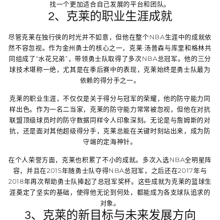
找一个更加适合自己发展的平台和团队。
2、克莱的职业生涯成就
尽管克莱在独行侠的时光并不如意，但他在整个NBA生涯中的成就依
然不容忽视。作为金州勇士的核心之一，克莱·汤普森与库里和格林共
同组成了“水花兄弟”，带领勇士队取得了多次NBA总冠军。他的三分
球技术堪称一绝，尤其是在季后赛中的表现，克莱始终是勇士队最为
依赖的得分手之一。
克莱的职业生涯，不仅仅是关于得分与冠军的荣耀，他的防守能力同
样出色。作为一名二当家，克莱的防守能力常常被忽视，但他在对抗
联盟顶级球员时的防守数据同样令人印象深刻。无论是与詹姆斯的对
抗，还是面对其他超级得分手，克莱总能在关键时刻站出来，成为防
守端的定海神针。
在个人荣誉方面，克莱也积累了不小的成就。多次入选NBA全明星阵
容，并且在2015年随勇士队夺得NBA总冠军，之后还在2017年与
2018年再次帮助勇士队捧起了总冠军奖杯。这些成就为克莱的篮球生
涯奠定了坚实的基础，使得他无论到何处，都能成为各支球队追求的
对象。
3、克莱的新目标与未来发展方向