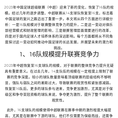
2023年中国足球超级联赛（中超）迎来了新的变化，恢复了16队的规
模。经过几年的逐步调整，中超联赛从14支球队恢复至16支，标志着
中国足球的复兴之路迈出了重要一步。本文将从四个方面进行详细分
析：一是16队规模对于联赛整体竞争力的提升，二是这一变动对俱乐
部经营模式和财政管理的影响，三是联赛管理层面需要进行的改革，
四是对于国内足球人才培养体系的深远影响。每个方面都将从不同角
度探讨这一变动如何推动中国足球的长远发展，并展望未来的潜力和
挑战。
1、16队规模提升联赛竞争力
2023年中超恢复至16支球队的规模，对于联赛的整体竞争力提升无疑
具有重要意义。在过去几年，14支队伍的规模在一定程度上限制了联
赛的竞争深度。较小的球队数量意味着顶级联赛的层级结构不够明
显，强队与弱队之间的差距过大，导致联赛的观赏性和紧张感减弱。
恢复至16队后，更多的球队参与进来，竞争更加激烈，尤其是对于保
级区和争夺亚冠资格的球队来说，争夺更为激烈，提升了整个联赛的
观赏性。
此外，16支球队的规模使得中超联赛在赛季中期的激烈程度大幅提
高，尤其是在联赛中下游的球队，他们不仅需要为保级而战，还需争