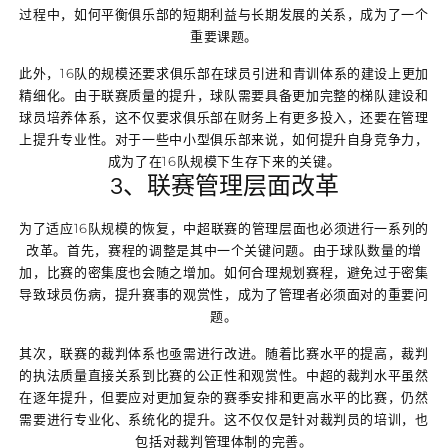
过程中，如何平衡俱乐部的短期利益与长期发展的关系，成为了一个
重要课题。
此外，16队的规模还要求俱乐部在球员引进和青训体系的建设上更加
精细化。由于联赛质量的提升，球队需要具备更加完整的梯队建设和
球员培养体系，这不仅要求俱乐部在财务上有更多投入，还要在管理
上提升专业性。对于一些中小型俱乐部来说，如何提升自身竞争力，
成为了在16队规模下生存下来的关键。
3、联赛管理层面改革
为了适应16队规模的恢复，中超联赛的管理层面也必须进行一系列的
改革。首先，赛程的调整是其中一个关键问题。由于球队数量的增
加，比赛的密集度也会随之增加。如何合理规划赛程，避免过于密集
导致球员伤病，提升赛事的观赏性，成为了管理者必须面对的重要问
题。
其次，联赛的裁判体系也亟需进行改进。随着比赛水平的提高，裁判
的执法质量直接关系到比赛的公正性和观赏性。中超的裁判水平虽然
在逐年提升，但要应对更加复杂的赛季安排和更高水平的比赛，仍然
需要进行专业化、系统化的提升。这不仅仅是针对裁判员的培训，也
包括对裁判管理体制的完善。