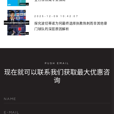
2025-12-09 10:42:07
探究波切蒂诺为何最终选择执教热刺而非其他豪
门球队的深层原因解析
PUSH EMAIL
现在就可以联系我们获取最大优惠咨
询
NAME
E-MAIL