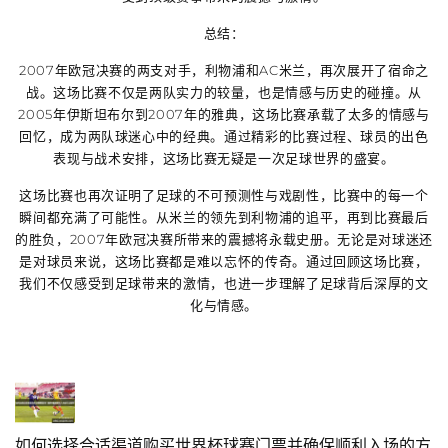
总结：
2007年欧冠决赛的两支对手，利物浦和AC米兰，再次展开了宿命之
战。这场比赛不仅是两队实力的较量，也是情感与历史的碰撞。从
2005年伊斯坦布尔到2007年的雅典，这场比赛承载了太多的情感与
回忆，成为两队球迷心中的经典。通过精彩的比赛过程、球员的出色
表现与战术安排，这场比赛无疑是一次足球世界的盛宴。
这场比赛也再次证明了足球的不可预测性与戏剧性，比赛中的每一个
瞬间都充满了可能性。从米兰的领先到利物浦的追平，再到比赛最后
的胜负，2007年欧冠决赛所带来的震撼将永载史册。无论是对球迷还
是对球员来说，这场比赛都是难以忘怀的传奇。通过回顾这场比赛，
我们不仅感受到足球带来的激情，也进一步理解了足球背后深厚的文
化与情感。
如何选择合适渠道购买世界杯球赛门票并确保顺利入场的方