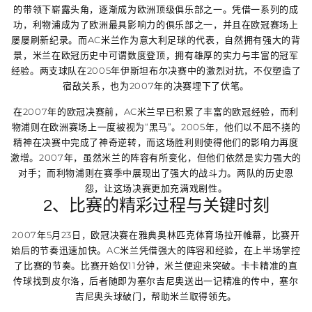
的带领下崭露头角，逐渐成为欧洲顶级俱乐部之一。凭借一系列的成
功，利物浦成为了欧洲最具影响力的俱乐部之一，并且在欧冠赛场上
屡屡刷新纪录。而AC米兰作为意大利足球的代表，自然拥有强大的背
景，米兰在欧冠历史中可谓数度登顶，拥有雄厚的实力与丰富的冠军
经验。两支球队在2005年伊斯坦布尔决赛中的激烈对抗，不仅塑造了
宿敌关系，也为2007年的决赛埋下了伏笔。
在2007年的欧冠决赛前，AC米兰早已积累了丰富的欧冠经验，而利
物浦则在欧洲赛场上一度被视为“黑马”。2005年，他们以不屈不挠的
精神在决赛中完成了神奇逆转，而这场胜利则使得他们的影响力再度
激增。2007年，虽然米兰的阵容有所变化，但他们依然是实力强大的
对手；而利物浦则在赛季中展现出了强大的战斗力。两队的历史恩
怨，让这场决赛更加充满戏剧性。
2、比赛的精彩过程与关键时刻
2007年5月23日，欧冠决赛在雅典奥林匹克体育场拉开帷幕，比赛开
始后的节奏迅速加快。AC米兰凭借强大的阵容和经验，在上半场掌控
了比赛的节奏。比赛开始仅11分钟，米兰便迎来突破。卡卡精准的直
传球找到皮尔洛，后者随即为塞尔吉尼奥送出一记精准的传中，塞尔
吉尼奥头球破门，帮助米兰取得领先。