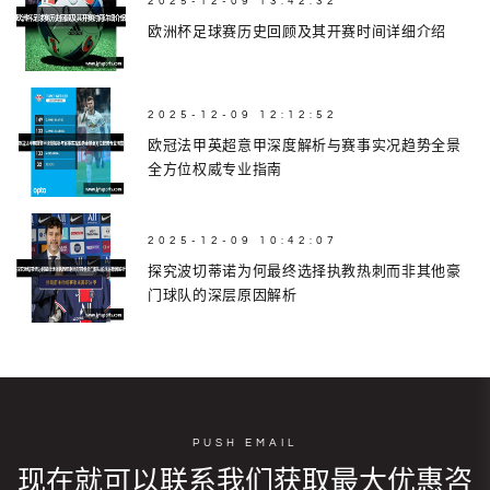
2025-12-09 13:42:32
欧洲杯足球赛历史回顾及其开赛时间详细介绍
2025-12-09 12:12:52
欧冠法甲英超意甲深度解析与赛事实况趋势全景
全方位权威专业指南
2025-12-09 10:42:07
探究波切蒂诺为何最终选择执教热刺而非其他豪
门球队的深层原因解析
PUSH EMAIL
现在就可以联系我们获取最大优惠咨