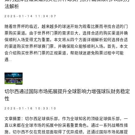
法解析
2025-01-14 11:34:07
随着世界杯的临近，越来越多的球迷开始为观看比赛而寻找合适的门
票购买渠道。由于世界杯门票的需求巨大，选择合适的购买渠道并确
保顺利入场变得尤为重要。本文将从四个方面详细解析如何选择合适
的渠道购买世界杯球赛门票，并确保观众能够顺利入场。首先，本文
会介绍购买世界杯门票的正规渠道，帮助球迷避免购票过程中可能
遇...
切尔西通过国际市场拓展提升全球影响力增强球队财务稳定
性
2025-01-16 10:33:10
文章摘要：切尔西足球俱乐部，作为全球知名的顶级足球俱乐部，一
直以来都在全球市场的拓展中扮演着重要角色。通过一系列战略性措
施，切尔西不仅在竞技层面取得了优异成绩，还通过国际市场拓展提