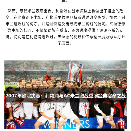
会。
然而，尽管米兰表现出色，利物浦在战术调整上也做出了相应的改
变。在比赛的下半场，利物浦主帅贝尼特斯通过改变阵型，加强了对
米兰进攻线的防守，并通过快速反击寻找米兰防线的漏洞。杰拉德作
为中场的核心，不仅帮助防守反击，还为进攻提供了源源不断的支
持。特别是在利物浦进攻时，杰拉德的视野和传球精准度为球队打开
了局面。