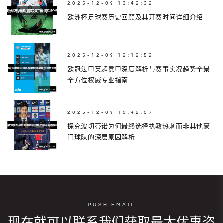
2025-12-09 13:42:32
欧洲杯足球赛历史回顾及其开赛时间详细介绍
2025-12-09 12:12:52
欧冠法甲英超意甲深度解析与赛事实况趋势全景
全方位权威专业指南
2025-12-09 10:42:07
探究波切蒂诺为何最终选择执教热刺而非其他豪
门球队的深层原因解析
PUSH EMAIL
现在就可以联系我们获取最大优惠咨