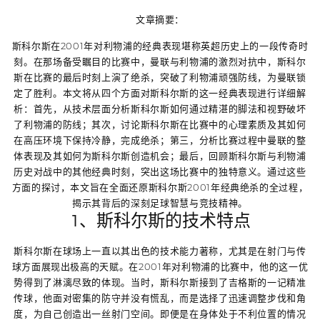
文章摘要：
斯科尔斯在2001年对利物浦的经典表现堪称英超历史上的一段传奇时
刻。在那场备受瞩目的比赛中，曼联与利物浦的激烈对抗中，斯科尔
斯在比赛的最后时刻上演了绝杀，突破了利物浦顽强防线，为曼联锁
定了胜利。本文将从四个方面对斯科尔斯的这一经典表现进行详细解
析：首先，从技术层面分析斯科尔斯如何通过精湛的脚法和视野破坏
了利物浦的防线；其次，讨论斯科尔斯在比赛中的心理素质及其如何
在高压环境下保持冷静，完成绝杀；第三，分析比赛过程中曼联的整
体表现及其如何为斯科尔斯创造机会；最后，回顾斯科尔斯与利物浦
历史对战中的其他经典时刻，突出这场比赛中的独特意义。通过这些
方面的探讨，本文旨在全面还原斯科尔斯2001年经典绝杀的全过程，
揭示其背后的深刻足球智慧与竞技精神。
1、斯科尔斯的技术特点
斯科尔斯在球场上一直以其出色的技术能力著称，尤其是在射门与传
球方面展现出极高的天赋。在2001年对利物浦的比赛中，他的这一优
势得到了淋漓尽致的体现。当时，斯科尔斯接到了吉格斯的一记精准
传球，他面对密集的防守并没有慌乱，而是选择了迅速调整步伐和角
度，为自己创造出一丝射门空间。即便是在身体处于不利位置的情况