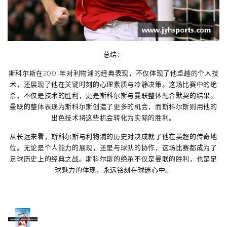
总结：
斯科尔斯在2001年对利物浦的经典表现，不仅体现了他卓越的个人技
术，还展现了他在关键时刻的心理素质与冷静决策。这场比赛中的绝
杀，不仅是技术的胜利，更是斯科尔斯与曼联整体配合默契的结果。
曼联的整体表现为斯科尔斯创造了更多的机会，而斯科尔斯则用他的
出色技术将这些机会转化为实际的胜利。
从长远来看，斯科尔斯与利物浦的历史对决成就了他在英超的传奇地
位。无论是个人能力的展现，还是与球队的协作，这场比赛都成为了
足球历史上的经典之战。斯科尔斯的绝杀不仅是曼联的胜利，也是足
球魅力的体现，永远铭刻在球迷心中。