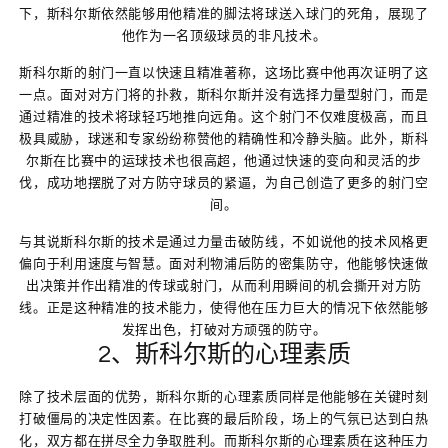
下，斯科尔斯依然能够用他精准的脚法将球送入球门的死角，展现了
他作为一名顶级球员的非凡技术。
斯科尔斯的射门一直以快速且精准著称，这场比赛中他再次证明了这
一点。面对对方门将的扑救，斯科尔斯并没有选择力量型射门，而是
通过精准的技术将球轻巧地推向远角。这个射门不仅难度极高，而且
极具威胁，球迷和专家纷纷称赞他的精确性和冷静头脑。此外，斯科
尔斯在比赛中的运球技术也很高超，他通过快速的变向和灵活的步
伐，成功地摆脱了对方防守球员的紧逼，为自己创造了更多的射门空
间。
与其说斯科尔斯的技术是通过力量击破防线，不如说他的技术风格更
偏向于利用速度与智慧。面对利物浦后防的密集防守，他能够快速做
出决策并作出精准的传球或射门，从而利用瞬间的机会撕开对方防
线。正是这种精准的技术能力，使得他在压力巨大的情况下依然能够
发挥出色，打破对方顽强的防守。
2、斯科尔斯的心理素质
除了技术层面的优势，斯科尔斯的心理素质同样是他能够在关键时刻
打破僵局的决定性因素。在比赛的最后阶段，场上的气氛已达到白热
化，双方都在拼尽全力争取胜利。而斯科尔斯的心理素质在这种压力