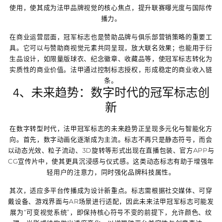
使用，使其成为法甲品牌视觉的核心焦点，提升联赛曝光度与国际传
播力。
在商业运营层面，冠军标志也是赞助品牌与俱乐部营销策略的重要工
具。它可以与赞助商视觉元素共同呈现，放大联名效果；也能用于衍
生品设计，如限量版球衣、纪念徽章、收藏品等，使冠军标志转化为
实质性的商业价值。法甲通过控制标志授权，形成稳定的商业收入链
条。
4、未来趋势：数字时代的冠军标志创
新
在数字转型时代，法甲冠军标志的未来趋势正呈现多元化与智能化方
向。首先，数字动画化逐渐成为主流。标志不再只是静态符号，而会
以动态光效、粒子流动、3D旋转等形式出现在直播包装、官方APP与
CG宣传片中，使其更具沉浸感与仪式感。这类动态标志有助于增强年
轻用户的注意力，同时强化品牌科技属性。
其次，适应多平台传播成为设计新重点。标志需根据社交媒体、可穿
戴设备、游戏界面与AR场景进行适配，因此未来法甲冠军标志可能发
展为“可变视觉系统”，即保持核心符号不变的前提下，允许颜色、纹