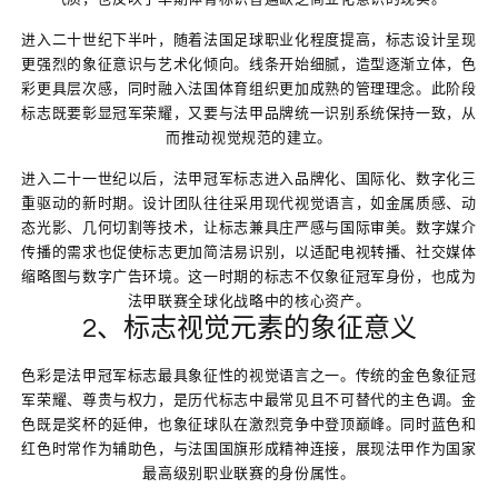
进入二十世纪下半叶，随着法国足球职业化程度提高，标志设计呈现
更强烈的象征意识与艺术化倾向。线条开始细腻，造型逐渐立体，色
彩更具层次感，同时融入法国体育组织更加成熟的管理理念。此阶段
标志既要彰显冠军荣耀，又要与法甲品牌统一识别系统保持一致，从
而推动视觉规范的建立。
进入二十一世纪以后，法甲冠军标志进入品牌化、国际化、数字化三
重驱动的新时期。设计团队往往采用现代视觉语言，如金属质感、动
态光影、几何切割等技术，让标志兼具庄严感与国际审美。数字媒介
传播的需求也促使标志更加简洁易识别，以适配电视转播、社交媒体
缩略图与数字广告环境。这一时期的标志不仅象征冠军身份，也成为
法甲联赛全球化战略中的核心资产。
2、标志视觉元素的象征意义
色彩是法甲冠军标志最具象征性的视觉语言之一。传统的金色象征冠
军荣耀、尊贵与权力，是历代标志中最常见且不可替代的主色调。金
色既是奖杯的延伸，也象征球队在激烈竞争中登顶巅峰。同时蓝色和
红色时常作为辅助色，与法国国旗形成精神连接，展现法甲作为国家
最高级别职业联赛的身份属性。