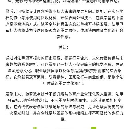
理、光影或结构做出适度变化，以增强跨平台兼容性与创意表达。
最后，可持续设计理念将影响标志未来的发展方向。例如，在实际奖
杯制作中考虑使用可回收材料、环保表面处理技术；在数字呈现中减
少高能耗渲染方式。随着全球体育生态愈发重视可持续发展，法甲冠
军标志也将成为传达环保观念的重要象征，体现法国体育文化的社会
责任感。
总结：
通过对法甲冠军标志的历史演变、视觉符号含义、文化传播价值与未
来趋势的系统解析，可以看到这一标志不仅是简单的视觉图形，更是
法国足球文化、职业联赛体系以及体育品牌战略交织而成的综合象
征。它承载着冠军荣耀、联赛精神、国家象征与商业价值，是整个法
甲体系的重要文化资产。
展望未来，随着数字技术不断升级与体育产业全球化深入推进，法甲
冠军标志也将持续迭代、不断重塑其时代属性。无论其形式如何变
化，它始终代表着法国顶级足球的巅峰与权威，见证着联赛历史的每
一次高光时刻，并在全球足球视觉体系中继续发挥不可替代的象征力
量。