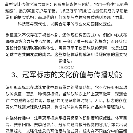
造型设计也蕴含深层意涵：圆形象征永恒与团结，常用于构建“无尽荣
耀感”；盾形寓意守护与荣誉，“捍卫冠军”的象征力量使其成为早期最
常用的框架结构；而现代的几何切割与立体金属质感则表现了力量、
科技感与现代性，以契合法甲的专业化与国际化定位。
象征意义不仅存在于视觉本身，还体现在构图方式中。例如中心式布
局强调统治力与中心地位，适用于突出“唯一冠军”的概念；而环状包
围设计则强调联赛的整体性，寓意冠军不仅是球队的荣耀，也是法国
足球生态共同发展的成果。这些象征体系构成法甲荣耀叙事的重要视
觉语法。
J9.COM
3、冠军标志的文化价值与传播功能
法甲冠军标志在球迷文化中具有重要的凝聚功能，它不仅是对冠军球
队的象征，更是一种情感标识。当球队球衣上印上冠军徽章，球迷会
产生强烈的荣誉共鸣，象征“共同见证巅峰时刻”。因此，标志的存在
强化了球迷对球队认同感，也成为球迷购买周边产品的重要驱动力。
在媒体传播中，法甲冠军标志承担着极高的识别度和权威性。体育新
闻、赛事回顾、赛季纪录片、冠军专题海报等视觉内容几乎都会出现
冠军标志，以强化信息的可信度与仪式感。标志在不同媒介中的高频