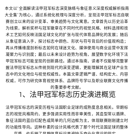
本文以“全面解读法甲冠军标志演变脉络与象征意义深度权威解析指南
大全集”为核心，通过系统化梳理与深度分析，呈现法甲冠军标志自联
赛创立以来的设计变革、审美趋势与文化寓意。文章首先以历史沿革
为线索，解析奖杯与冠军徽章在不同时代的视觉风格、材料选择和技
术工艺如何反映法国足球文化的扩张与现代体育品牌化的发展；随后
从象征意涵入手，探讨标志中颜色、形状与符号背后的价值观构造；
再从传播维度剖析标志如何在球迷文化、媒体使用与商业运营中发挥
凝聚力与识别度；最后以未来设计趋势为视角，展望数字化环境下法
甲冠军标志可能呈现的创新路径。通过本指南，读者不仅能够完整掌
握法甲冠军标志从传统到现代的演变逻辑，更能理解其在足球产业生
态中的文化地位与视觉权威性。本篇文章逻辑严谨、结构宏大、内容
权威，可作为研究体育视觉体系、品牌符号学以及职业联赛文化传播
的重要参考文献。
1、法甲冠军标志历史演进概览
法甲冠军标志的演变历程与法国职业足球的成熟度息息相关。早期标
志的视觉风格简约，更多强调实用性而非审美性，其造型常以盾牌、
象征法国的蓝白红配色或简单的几何边框为主，体现联赛刚刚建立时
的功能性导向。这种朴素的设计风格代表了那个时代法国足球的整体
气质，也反映了早期体育标识普遍缺乏商业化意识的现实。