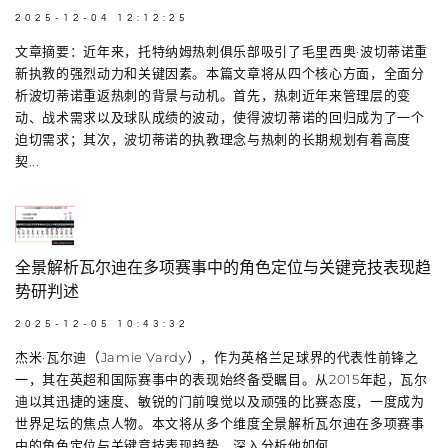
2025-12-04 12:12:25
文章摘要：近年来，托特纳姆热刺俱乐部吸引了毛里西奥·波切蒂诺重
新执教的强烈动力和关键因素。本篇文章将从四个核心方面，全面分
析波切蒂诺重返热刺的背景与动机。首先，热刺近年来管理层的变
动、战术需求以及球队成绩的波动，使得波切蒂诺的回归成为了一个
迫切需求；其次，波切蒂诺的执教理念与热刺的长期规划有着高度
契...
全景解析瓦尔迪在多项赛事中的角色定位与关键竞技表现趋
势研判述
2025-12-05 10:43:32
杰米·瓦尔迪（Jamie Vardy），作为英格兰足球界的代表性前锋之
一，其在英超和国际赛事中的表现始终备受瞩目。从2015年起，瓦尔
迪以其迅捷的速度、敏锐的门前嗅觉以及顽强的比赛态度，一度成为
世界足坛的焦点人物。本文将从多个维度全景解析瓦尔迪在多项赛事
中的角色定位与关键竞技表现趋势，深入分析他如何...