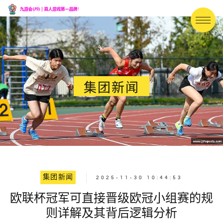
集团新闻
集团新闻
2025-11-30 10:44:53
欧联杯冠军可直接晋级欧冠小组赛的规
则详解及其背后逻辑分析