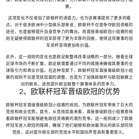
赛。
这项变化不仅增加了欧联杯的诱惑力，也为该赛事提供了更多的看
点。对于很多欧洲中小型俱乐部来说，欧联杯不仅是争夺欧冠资格的
途径，也是能够提升自身竞争力的舞台。而直接晋级欧冠小组赛的规
则无疑使得欧联杯的冠军获得了更为丰厚的回报，使得这项赛事的冠
军奖杯变得更加有价值。
此外，这一规则的变化也是欧足联整体改革战略的一部分。随着全球
足球市场的不断扩展，欧足联需要通过不同的措施来确保其赛事的全
球吸引力和商业价值。在这种背景下，欧联杯冠军直接晋级欧冠小组
赛的规则不仅是竞技层面的调整，也是为了加强欧联杯与欧冠联赛之
间的联系，进而提升欧足联整个赛事体系的竞争力。
2、欧联杯冠军晋级欧冠的优势
欧联杯冠军直接晋级欧冠小组赛的规则，为欧联杯冠军带来了巨大的
竞技和商业优势。首先，从竞技层面来看，直接晋级欧冠小组赛意味
着欧联杯冠军能够避免欧冠资格赛的激烈竞争。这一规则减少了欧联
杯冠军进入欧冠的障碍，确保了他们能够和欧洲最顶尖的俱乐部同场
竞技，这对提升俱乐部的竞技水平和国际声誉具有重要意义。