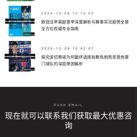
2025-12-09 12:12:52
欧冠法甲英超意甲深度解析与赛事实况趋势全景
全方位权威专业指南
2025-12-09 10:42:07
探究波切蒂诺为何最终选择执教热刺而非其他豪
门球队的深层原因解析
PUSH EMAIL
现在就可以联系我们获取最大优惠咨
询