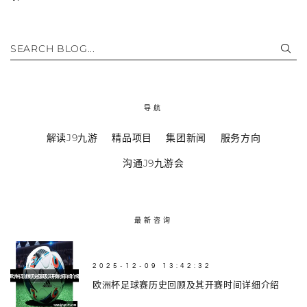
SEARCH BLOG...
导航
解读J9九游
精品项目
集团新闻
服务方向
沟通J9九游会
最新咨询
2025-12-09 13:42:32
欧洲杯足球赛历史回顾及其开赛时间详细介绍