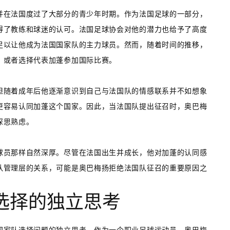
并在法国度过了大部分的青少年时期。作为法国足球的一部分，
得了教练和球迷的认可。法国足球协会对他的潜力也给予了高度
足以让他成为法国国家队的主力球员。然而，随着时间的推移，
，或者选择代表加蓬参加国际比赛。
但随着成年后他逐渐意识到自己与法国队的情感联系并不如想象
更容易认同加蓬这个国家。因此，当法国队提出征召时，奥巴梅
深思熟虑。
球员那样自然深厚。尽管在法国出生并成长，他对加蓬的认同感
队管理层的关系，可能是奥巴梅扬拒绝法国队征召的重要原因之
选择的独立思考