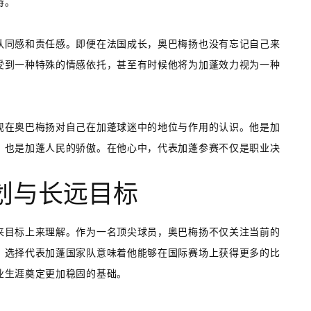
持。
认同感和责任感。即便在法国成长，奥巴梅扬也没有忘记自己来
受到一种特殊的情感依托，甚至有时候他将为加蓬效力视为一种
现在奥巴梅扬对自己在加蓬球迷中的地位与作用的认识。他是加
，也是加蓬人民的骄傲。在他心中，代表加蓬参赛不仅是职业决
划与长远目标
来目标上来理解。作为一名顶尖球员，奥巴梅扬不仅关注当前的
，选择代表加蓬国家队意味着他能够在国际赛场上获得更多的比
业生涯奠定更加稳固的基础。