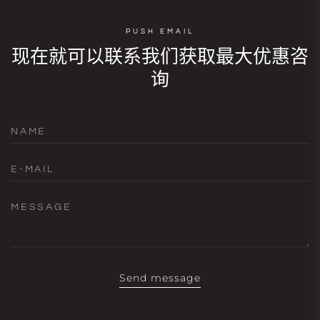
PUSH EMAIL
现在就可以联系我们获取最大优惠咨
询
NAME
E-MAIL
MESSAGE
Send message