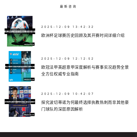
最新咨询
2025-12-09 13:42:32
欧洲杯足球赛历史回顾及其开赛时间详细介绍
2025-12-09 12:12:52
欧冠法甲英超意甲深度解析与赛事实况趋势全景
全方位权威专业指南
2025-12-09 10:42:07
探究波切蒂诺为何最终选择执教热刺而非其他豪
门球队的深层原因解析