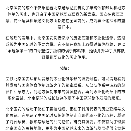
北京国安的成立不仅象征着北京足球彻底告别了单纯依赖部队和地方
体制的历史，也开启了中国足球职业联赛的新篇章。国安在管理理
念、商业运营和球迷文化方面都走在全国前列，成为职业化探索的重
要样本。
在随后的发展中，北京国安凭借深厚的历史底蕴和职业化运作，逐渐
成长为中国足球的重要力量。它不仅在赛场上取得过辉煌战绩，更以
“永远争第一”的口号塑造了独特的俱乐部精神，延续并升华了从部队
背景到职业化的历史传承。
总结：
回顾北京国安从部队背景到职业化俱乐部的演变过程，可以清晰看到
其发展与国家体育体制改革之间的紧密联系。从部队体系中汲取的纪
律性和意志力，到地方体制带来的资源整合，再到职业化改革中的市
场化尝试，北京足球的成长轨迹体现了中国足球整体发展的缩影。
北京国安的成功不仅在于竞技成绩，更在于其所代表的历史延续与文
化象征。它见证了中国足球从传统体制走向现代职业化的历程，凝聚
了几代球员、教练与球迷的共同记忆。研究其演变，不仅有助于理解
北京国安的独特地位，更能为中国足球未来的改革与发展提供宝贵经