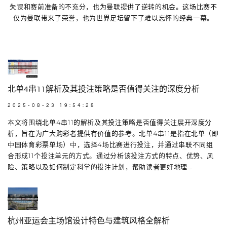
失误和赛前准备的不充分，也为曼联提供了逆转的机会。这场比赛不
仅为曼联带来了荣誉，也为世界足坛留下了难以忘怀的经典一幕。
北单4串11解析及其投注策略是否值得关注的深度分析
2025-08-23 19:54:28
本文将围绕北单4串11的解析及其投注策略是否值得关注展开深度分
析，旨在为广大购彩者提供有价值的参考。北单4串11是指在北单（即
中国体育彩票单场）中，选择4场比赛进行投注，并通过串联不同组
合形成11个投注单元的方式。通过分析该投注方式的特点、优势、风
险、策略以及如何制定科学的投注计划，帮助读者更好地理...
杭州亚运会主场馆设计特色与建筑风格全解析