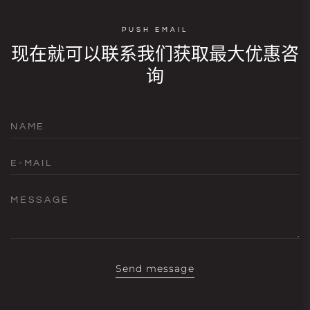
PUSH EMAIL
现在就可以联系我们获取最大优惠咨
询
NAME
E-MAIL
MESSAGE
Send message