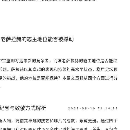
 法老萨拉赫的霸主地位能否被撼动
VP宝座即将迎来新的竞争者，而法老萨拉赫的霸主地位是否能继
话题。萨拉赫以其卓越的表现和持续的高水平状态，稳居足坛顶
星的挑战，他的地位是否能保持？本篇文章将从四个方面进行分
.
的纪念与致敬方式解析
2025-08-10 14:14:56
奇人物，凭借其卓越的技艺和非凡的成就，永载史册。通过四个
地理解贝利对巴西足球乃至全球足球的深远影响。首先，从纪念