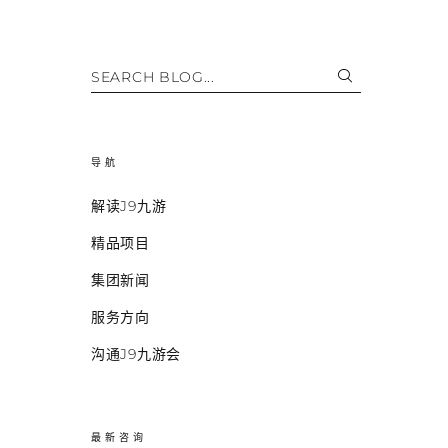
SEARCH BLOG...
导航
解读J9九游
精品项目
集团新闻
服务方向
沟通J9九游会
最新咨询