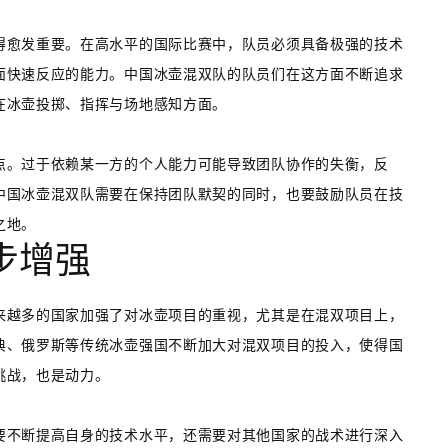
得愈发重要。在高水平的国际比赛中，队员必须具备极强的技术
面快速反应的能力。中国冰壶混双队的队员们在这方面不断追求
在冰壶投掷、指挥与场地感知方面。
点。过于依赖某一方的个人能力可能导致团队协作的失衡，反
中国冰壶混双队需要在保持团队默契的同时，也要鼓励队员在技
之地。
步增强
来越多的国家加强了对冰壶项目的重视，尤其是在混双项目上，
典、俄罗斯等传统冰壶强国不断加大对混双项目的投入，使得国
挑战，也是动力。
要不断提高自身的技术水平，还需要对其他国家的战术进行深入