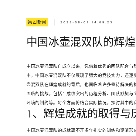
集团新闻
2025-08-01 14:09:23
中国冰壶混双队的辉煌
中国冰壶混双队自成立以来，凭借着优秀的团队配合与
中，中国冰壶混双队不仅展现了强大的竞技实力，还逐
壶混双队在辉煌成就的背后，也面临着许多亟待解决的
面临的挑战，包括：成绩突出的历程分析、团队默契与
环境的制约等。每个方面将结合实际情况，探讨其中的
1、辉煌成就的取得与
中国冰壶混双队的成就离不开多年扎实的训练和逐渐形