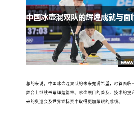
总的来说，中国冰壶混双队的未来充满希望，尽管面临
舞台上继续书写辉煌篇章。冰壶项目的普及、技术的提
来的奥运会及世界锦标赛中取得更加耀眼的成绩。