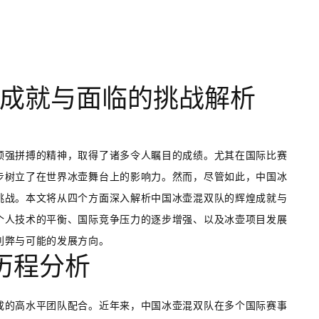
成就与面临的挑战解析
顽强拼搏的精神，取得了诸多令人瞩目的成绩。尤其在国际比赛
步树立了在世界冰壶舞台上的影响力。然而，尽管如此，中国冰
挑战。本文将从四个方面深入解析中国冰壶混双队的辉煌成就与
个人技术的平衡、国际竞争压力的逐步增强、以及冰壶项目发展
利弊与可能的发展方向。
历程分析
成的高水平团队配合。近年来，中国冰壶混双队在多个国际赛事