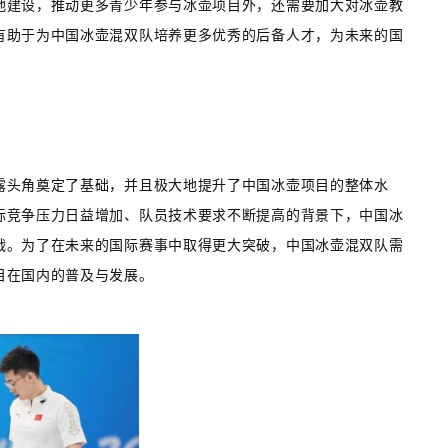
地建设，推动更多青少年参与冰壶项目外，还需要加大对冰壶教
有助于为中国冰壶混双队培养更多优秀的后备人才，为未来的国
露头角奠定了基础，并且极大地提升了中国冰壶项目的整体水
际竞争压力日益增加、队员技术要求不断提高的背景下，中国冰
战。为了在未来的国际赛事中取得更大突破，中国冰壶混双队需
目在国内的普及与发展。