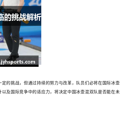
一定的挑战，但通过持续的努力与改革，队员们必将在国际冰壶
升以及国际竞争中的适应力，将决定中国冰壶混双队是否能在未