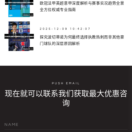
欧冠法甲英超意甲深度解析与赛事实况趋势全景
全方位权威专业指南
2025-12-09 10:42:07
探究波切蒂诺为何最终选择执教热刺而非其他豪
门球队的深层原因解析
PUSH EMAIL
现在就可以联系我们获取最大优惠咨
询
NAME