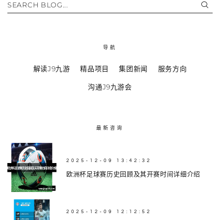
SEARCH BLOG...
导航
解读J9九游
精品项目
集团新闻
服务方向
沟通J9九游会
最新咨询
2025-12-09 13:42:32
欧洲杯足球赛历史回顾及其开赛时间详细介绍
2025-12-09 12:12:52