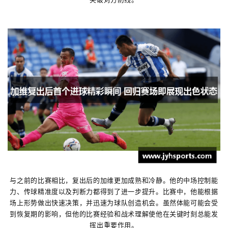
与之前的比赛相比，复出后的加维更加成熟和冷静。他的中场控制能
力、传球精准度以及判断力都得到了进一步提升。比赛中，他能根据
场上形势做出快速决策，并迅速为球队创造机会。虽然体能可能会受
到恢复期的影响，但他的比赛经验和战术理解使他在关键时刻总能发
挥出重要作用。