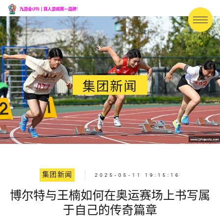
集团新闻
集团新闻
2025-05-11 19:15:16
博尔特与王楠如何在奥运赛场上书写属
于自己的传奇篇章