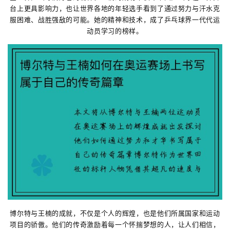
台上更具影响力，也让世界各地的年轻选手看到了通过努力与汗水克
服困难、战胜强敌的可能。她的精神和技术，成了乒乓球界一代代运
动员学习的榜样。
博尔特与王楠的成就，不仅是个人的辉煌，也是他们所属国家和运动
项目的骄傲。他们的传奇激励着每一个怀揣梦想的人，让人们相信，