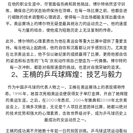
在他的职业生涯中，尽管面临伤病和其他挑战，博尔特依然坚守训
练，确保自己的状态始终保持在顶峰。在每一场比赛之前，他都会进
行细致的技术调整和心理调适，使得每一次出场都能发挥出最佳水
平。奥运赛场上的博尔特无疑是最具统治力的运动员之一，他的速度
与力量的结合，使他成为短跑历史上无法复制的传奇。
此外，博尔特的心理素质也为他在奥运会等重大比赛中提供了重要支
持。每当他站上起跑线，他的自信和沉着都让对手感到压力。尤其是
在北京奥运会上，他不仅以破纪录的成绩赢得了比赛，更用他那自信
的姿态和标志性的“飞鸟”庆祝动作将自己塑造为一代偶像。博尔特的
每一次冲刺，都是对极限速度的挑战，也是对自我突破的追求。
2、王楠的乒乓球辉煌：技艺与毅力
作为中国乒乓球的代表人物之一，王楠在奥运赛场上的表现堪称传
奇。1996年，她首次亮相奥运会便获得女子单打金牌，开启了她辉煌
的奥运生涯。之后，在2000年悉尼、2004年雅典和2008年北京奥
运会上，王楠多次摘金，无论是个人项目还是团体比赛，她都以绝对
的技术优势和强大的心理素质，击败世界级对手，成为乒乓球历史上
最成功的女运动员之一。
王楠的成功离不开她数十年如一日的刻苦训练。乒乓球这项运动看似