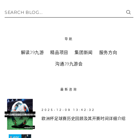
SEARCH BLOG...
导航
解读J9九游
精品项目
集团新闻
服务方向
沟通J9九游会
最新咨询
2025-12-09 13:42:32
欧洲杯足球赛历史回顾及其开赛时间详细介绍