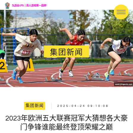
集团新闻
集团新闻
2025-04-24 09:10:08
2023年欧洲五大联赛冠军大猜想各大豪
门争锋谁能最终登顶荣耀之巅