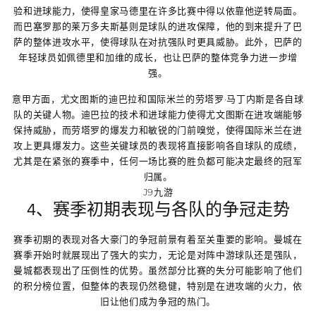
验和进球能力，使得皇家马德里在许多比赛中得以依靠他逆转局面。
而巴塞罗那的莱万多夫斯基则是球队的进攻保障，他的到来提升了巴
萨的整体进攻水平，使得球队在对抗强队时更具威胁。此外，巴萨的
年轻球员如佩德里和加维的成长，也让巴萨的整体竞争力进一步增
强。
意甲方面，尤文图斯的迪巴拉和国际米兰的劳塔罗·马丁内斯是各自球
队的关键人物。迪巴拉的技术和进球能力使得尤文图斯在进攻端能够
保持威胁，而劳塔罗的爆发力和敏锐的门前嗅觉，使得国际米兰在进
攻上更具爆发力。这些关键球员的表现将直接影响各自球队的成绩，
尤其是在紧张的赛季中，任何一场比赛的胜负都可能决定最终的冠军
归属。
J9九游
4、赛季初期表现与各队的争冠走势
赛季初期的表现对各大豪门的争冠前景有着至关重要的影响。曼城在
赛季开始时就展现出了强大的实力，无论是对阵中游球队还是强队，
曼城都表现出了压倒性的优势。虽然部分比赛的失分可能影响了他们
的积分榜位置，但整体的表现仍然稳健，特别是在进攻端的火力，依
旧让他们成为争冠的热门。