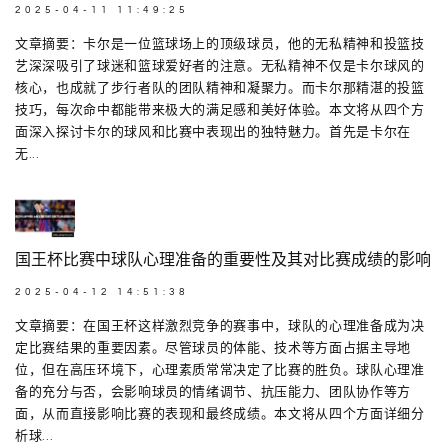
2025-04-11 11:49:25
文章摘要：卡尔是一位篮球场上的顶级球员，他的无私精神和投篮技
艺深深吸引了球迷和篮球爱好者的注意。无私精神不仅是卡尔球风的
核心，也成就了步行者队的团队精神和凝聚力。而卡尔那精湛的投篮
技巧，每次命中都能带来极大的满足感和美好体验。本文将从四个方
面深入探讨卡尔的球风和比赛中表现出的独特魅力。首先是卡尔在
无...
国王杯比赛中球队心理准备的重要性及其对比赛成绩的影响
2025-04-12 14:51:38
文章摘要：在国王杯这样激烈竞争的赛事中，球队的心理准备成为决
定比赛结果的重要因素。尽管球员的体能、技术等方面占据主导地
位，但在高压环境下，心理素质常常决定了比赛的胜负。球队心理准
备的充分与否，会影响球员的情绪调节、抗压能力、团队协作等方
面，从而直接影响比赛的表现和最终成绩。本文将从四个方面详细分
析球...