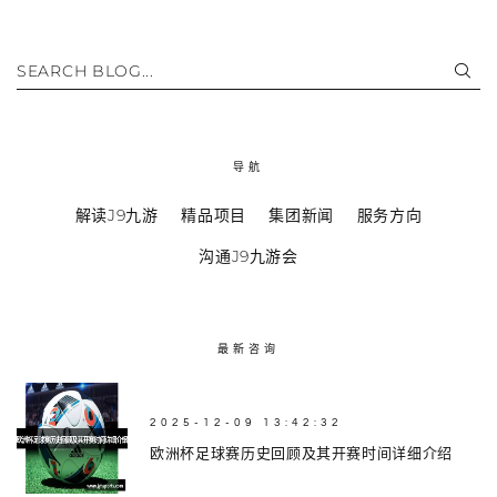
SEARCH BLOG...
导航
解读J9九游
精品项目
集团新闻
服务方向
沟通J9九游会
最新咨询
2025-12-09 13:42:32
欧洲杯足球赛历史回顾及其开赛时间详细介绍