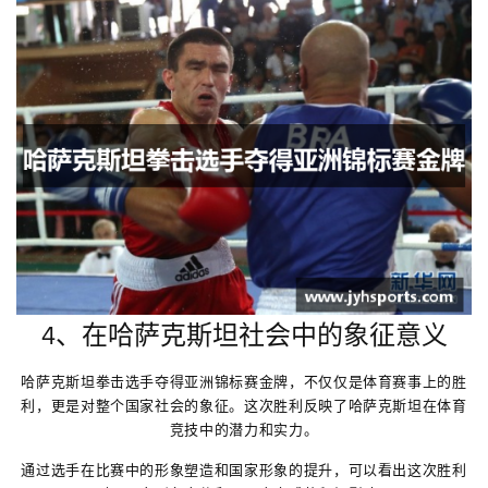
4、在哈萨克斯坦社会中的象征意义
哈萨克斯坦拳击选手夺得亚洲锦标赛金牌，不仅仅是体育赛事上的胜
利，更是对整个国家社会的象征。这次胜利反映了哈萨克斯坦在体育
竞技中的潜力和实力。
通过选手在比赛中的形象塑造和国家形象的提升，可以看出这次胜利