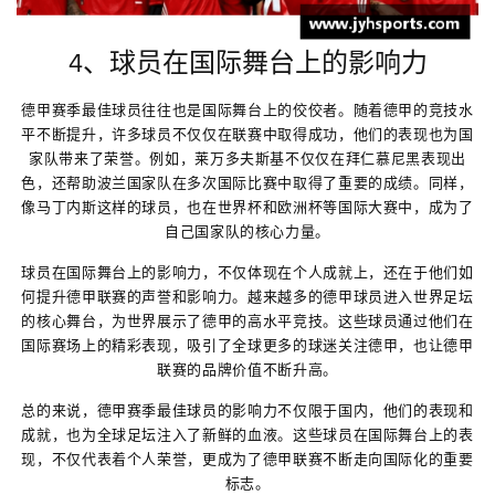
4、球员在国际舞台上的影响力
德甲赛季最佳球员往往也是国际舞台上的佼佼者。随着德甲的竞技水
平不断提升，许多球员不仅仅在联赛中取得成功，他们的表现也为国
家队带来了荣誉。例如，莱万多夫斯基不仅仅在拜仁慕尼黑表现出
色，还帮助波兰国家队在多次国际比赛中取得了重要的成绩。同样，
像马丁内斯这样的球员，也在世界杯和欧洲杯等国际大赛中，成为了
自己国家队的核心力量。
球员在国际舞台上的影响力，不仅体现在个人成就上，还在于他们如
何提升德甲联赛的声誉和影响力。越来越多的德甲球员进入世界足坛
的核心舞台，为世界展示了德甲的高水平竞技。这些球员通过他们在
国际赛场上的精彩表现，吸引了全球更多的球迷关注德甲，也让德甲
联赛的品牌价值不断升高。
总的来说，德甲赛季最佳球员的影响力不仅限于国内，他们的表现和
成就，也为全球足坛注入了新鲜的血液。这些球员在国际舞台上的表
现，不仅代表着个人荣誉，更成为了德甲联赛不断走向国际化的重要
标志。