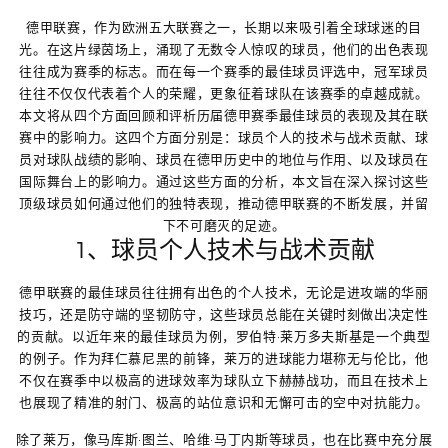
德甲联赛，作为欧洲五大联赛之一，长期以来吸引着全球球迷的目
光。在这片绿茵场上，涌现了无数令人惊叹的球员，他们的出色表现
往往成为赛季的标志。而在每一个赛季的最佳球员评选中，冠军球员
往往不仅仅代表着个人的荣耀，更象征着球队在该赛季的卓越成就。
本文将从四个方面回顾和评析历届德甲赛季最佳球员的表现及其在联
赛中的影响力。这四个方面分别是：球员个人的技术与战术贡献、球
员对球队战绩的影响、球员在德甲历史中的地位与作用、以及球员在
国际舞台上的影响力。通过这些方面的分析，本文旨在深入探讨这些
顶级球员如何通过他们的独特表现，推动德甲联赛的不断发展，并留
下不可磨灭的足迹。
1、球员个人技术与战术贡献
德甲联赛的最佳球员往往拥有出色的个人技术，无论是进攻端的华丽
技巧，还是防守端的坚韧防守，这些球员总能在关键时刻做出决定性
的贡献。以近年来的最佳球员为例，罗伯特·莱万多夫斯基是一个典型
的例子。作为拜仁慕尼黑的前锋，莱万的进球能力堪称无与伦比，他
不仅在赛季中以极高的进球效率为球队立下赫赫战功，而且在技术上
也展现了精准的射门、极高的站位意识和无懈可击的空中对抗能力。
除了莱万，像马库斯·图兰、哈维·马丁内斯等球员，也在比赛中充分展