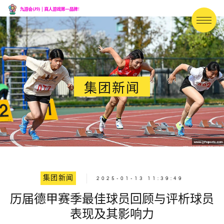
集团新闻
集团新闻
2025-01-13 11:39:49
历届德甲赛季最佳球员回顾与评析球员
表现及其影响力