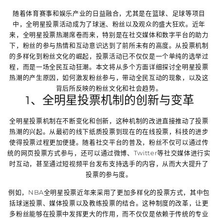
随着体育赛事和娱乐产业的日益融合，尤其是在篮球、足球等项目
中，全明星投票活动成为了球迷、粉丝以及观众的盛大狂欢。近年
来，全明星投票热潮席卷而来，特别是在社交媒体和数字平台的助力
下，粉丝的参与热情和互动意识达到了前所未有的高度。从投票机制
的多样化到粉丝文化的崛起，投票活动已不仅仅是一个单纯的选举过
程，而是一场全民互动狂潮。本文将从多个方面详细探讨全明星投票
热潮的产生原因，如何激发粉丝参与，带动全民互动的现象，以及这
背后所反映的粉丝文化和社会趋势。
1、全明星投票机制的创新与变革
全明星投票机制在不断变化和创新，这种机制的改进直接推动了投票
热潮的兴起。从最初的线下纸质投票到现在的在线投票，科技的进步
使得投票过程更加便捷。随着社交平台的普及，粉丝不仅可以通过传
统的网页投票方式参与，还可以通过微博、Twitter等社交媒体进行实
时互动，甚至通过短视频平台发布支持选手的内容，从而大大提升了
投票的参与度。
例如，NBA全明星投票近年来采用了更加多样化的投票方式，其中包
括球迷投票、媒体投票以及教练投票的结合。这种制度的改革，让更
多粉丝能够在投票中发挥更大的作用，而不仅仅是依赖于传统的专业