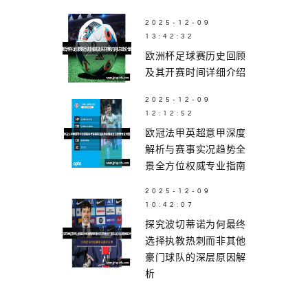
2025-12-09
13:42:32
欧洲杯足球赛历史回顾
及其开赛时间详细介绍
2025-12-09
12:12:52
欧冠法甲英超意甲深度
解析与赛事实况趋势全
景全方位权威专业指南
2025-12-09
10:42:07
探究波切蒂诺为何最终
选择执教热刺而非其他
豪门球队的深层原因解
析