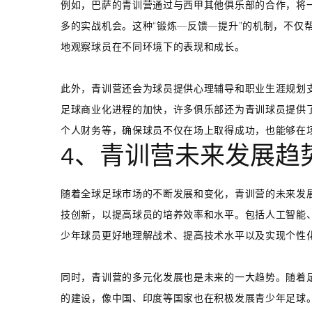
例如，巴萨的青训营通过与西甲其他俱乐部的合作，将
多的实战机会。这种“锻炼—反馈—提升”的机制，不仅
地观察球员在不同环境下的表现和成长。
此外，青训营还会为球员提供心理辅导和职业生涯规划
足球商业化进程的加快，许多俱乐部还为青训球员提供
个人财务等，确保球员不仅在场上取得成功，也能够在
4、青训营未来发展趋
随着全球足球市场的不断发展和变化，青训营的未来发
技创新，以提高球员的培养效率和水平。包括人工智能
少年球员更好地理解战术、提高技术水平以及实现个性
同时，青训营的多元化发展也是未来的一大趋势。随着
的建设，像中国、印度等国家也在积极发展青少年足球