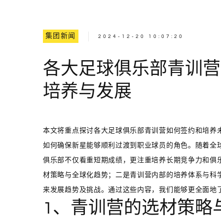
集团新闻
2024-12-20 10:07:20
各大足球俱乐部青训营
培养与发展
本文将重点探讨各大足球俱乐部青训营如何签约和培养
如何确保新星能够顺利过渡到职业球员的角色。随着全
俱乐部不仅看重短期成绩，更注重培养长期竞争力和俱
材策略与全球化趋势；二是青训营内部的培养体系与科
来发展趋势及挑战。通过这些内容，我们能够更全面地
1、青训营的选材策略