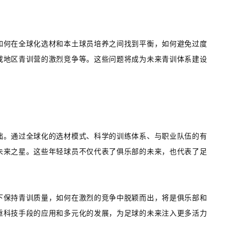
如何在全球化选材和本土球员培养之间找到平衡，如何避免过度
或地区青训营的激烈竞争等。这些问题将成为未来青训体系建设
础。通过全球化的选材模式、科学的训练体系、与职业队伍的有
未来之星。这些年轻球员不仅代表了俱乐部的未来，也代表了足
下保持青训质量，如何在激烈的竞争中脱颖而出，将是俱乐部和
重科技手段的应用和多元化的发展，为足球的未来注入更多活力