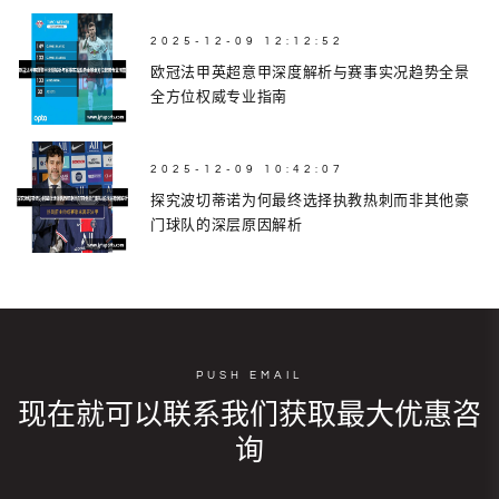
2025-12-09 12:12:52
欧冠法甲英超意甲深度解析与赛事实况趋势全景
全方位权威专业指南
2025-12-09 10:42:07
探究波切蒂诺为何最终选择执教热刺而非其他豪
门球队的深层原因解析
PUSH EMAIL
现在就可以联系我们获取最大优惠咨
询