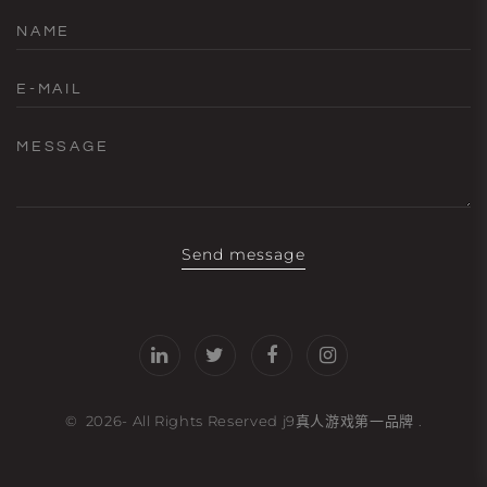
NAME
E-MAIL
MESSAGE
Send message
©
2026
- All Rights Reserved
j9真人游戏第一品牌
.