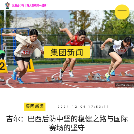
集团新闻
集团新闻
2024-12-04 17:53:11
吉尔：巴西后防中坚的稳健之路与国际
赛场的坚守