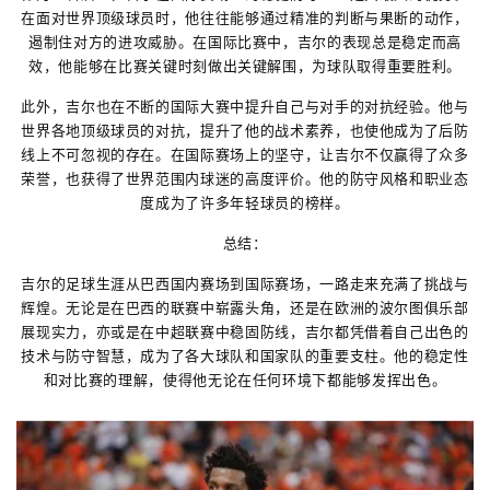
在面对世界顶级球员时，他往往能够通过精准的判断与果断的动作，
遏制住对方的进攻威胁。在国际比赛中，吉尔的表现总是稳定而高
效，他能够在比赛关键时刻做出关键解围，为球队取得重要胜利。
此外，吉尔也在不断的国际大赛中提升自己与对手的对抗经验。他与
世界各地顶级球员的对抗，提升了他的战术素养，也使他成为了后防
线上不可忽视的存在。在国际赛场上的坚守，让吉尔不仅赢得了众多
荣誉，也获得了世界范围内球迷的高度评价。他的防守风格和职业态
度成为了许多年轻球员的榜样。
总结：
吉尔的足球生涯从巴西国内赛场到国际赛场，一路走来充满了挑战与
辉煌。无论是在巴西的联赛中崭露头角，还是在欧洲的波尔图俱乐部
展现实力，亦或是在中超联赛中稳固防线，吉尔都凭借着自己出色的
技术与防守智慧，成为了各大球队和国家队的重要支柱。他的稳定性
和对比赛的理解，使得他无论在任何环境下都能够发挥出色。