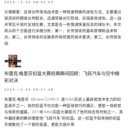
2024-12-02 08:02:04
文章摘要：足球长传快攻战术是一种快速转换的进攻方式，主要通过
球员间的精准长传配合，迅速突破对方防线，实现高效进攻。这一战
术常见于现代足球比赛，尤其是在一些强调快速反击的球队中。本文
将从四个方面进行详细分析：第一，长传快攻的基本原理和战术特
点；第二，长传快攻的实施条件和所需的技术要求；第三，长传快攻
战...
布雷克·格里芬扣篮大赛经典瞬间回顾：飞跃汽车与空中精
彩对决
2024-12-05 09:21:39
布雷克·格里芬（Blake Griffin）是NBA历史上最具视觉冲击力的扣
篮高手之一，他的扣篮不仅仅是一种篮球技巧的展示，更是一场视觉
与惊奇的盛宴。2011年NBA扣篮大赛成为了他的标志性时刻之一，其
中最经典的瞬间便是他“飞跃汽车”的扣篮。这一扣篮不但将他的扣篮
天赋推向了一个新的高度，更是为观众带...