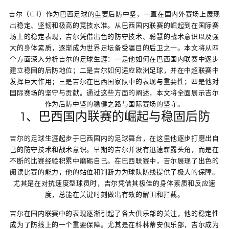
吉尔（Gil）作为巴西足球的重要后防中坚，一直在国内外赛场上展现
出稳定、坚韧和极高的竞技水准。从巴西国内联赛的崛起到在国际赛
场上的稳定表现，吉尔凭借出色的防守技术、聪慧的战术意识以及强
大的身体素质，逐渐成为世界足坛备受瞩目的后卫之一。本文将从四
个方面深入分析吉尔的足球生涯：一是他如何在巴西国内联赛中逐步
建立稳固的后防地位；二是吉尔如何适应欧洲足球，并在中超联赛中
发挥巨大作用；三是吉尔在巴西国家队中的表现与重要性；四是他对
国际赛场的坚守与贡献。通过这些方面的阐述，本文将全面展示吉尔
作为后防中坚的稳健之路与国际赛场的坚守。
1、巴西国内联赛的崛起与稳固后防
吉尔的足球生涯起步于巴西国内的足球舞台，在这里他逐步打磨出自
己的防守技术和战术意识。早期的吉尔并没有迅速崭露头角，而是在
不断的比赛经验积累中磨砺自己。在巴西联赛中，吉尔展现了出色的
阅读比赛的能力，他的站位和判断力为球队防线提供了极大的保障。
尤其是在对抗速度型球员时，吉尔凭借其极佳的身体素质和反应速
度，总能在关键时刻做出有效的解围和拦截。
吉尔在国内联赛中的表现逐渐引起了各大俱乐部的关注，他的稳定性
成为了防线上的一个重要保障。尤其是在科林蒂安俱乐部，吉尔成为