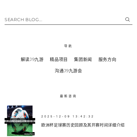
SEARCH BLOG...
导航
解读J9九游
精品项目
集团新闻
服务方向
沟通J9九游会
最新咨询
2025-12-09 13:42:32
欧洲杯足球赛历史回顾及其开赛时间详细介绍