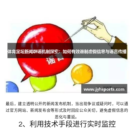
最后，建立透明公开的新闻发布机制，当出现争议或疑问时，可以通
过官方网站、新闻发布会等形式及时回应公众关切，避免虚假信息的
恶化与蔓延。
2、利用技术手段进行实时监控