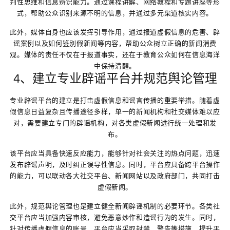
判性思维和信息辨识能力。通过课程讲解、网络教程和专题讲座等形
式，帮助公众识别来源不明的信息，并通过多元渠道核实内容。
此外，媒体自身也应该发挥引导作用，通过报道虚假信息的危害、辟
谣案例以及如何鉴别假新闻等内容，帮助公众树立正确的新闻消费
观。媒体的责任不仅在于报道事实，还在于教育公众如何在信息海洋
中保持清醒。
4、建立专业辟谣平台并规范舆论管理
专业辟谣平台的建立是打击虚假信息和谣言传播的重要举措。随着虚
假信息日益复杂且传播途径多样，单一的新闻机构和社交媒体难以应
对，需要建立专门的辟谣机构，对各类虚假新闻进行统一处理和发
布。
该平台应当具备快速反应能力，能够针对社会关注的热点问题，迅速
发布辟谣声明，及时纠正误导性信息。同时，平台应具备跨平台操作
的能力，可以联动各大社交平台、新闻网站以及政府部门，共同打击
虚假新闻。
此外，规范舆论管理也是建立健全新闻辟谣机制的必要环节。各类社
交平台应当加强内容审核，避免恶意炒作和造谣行为的发生。同时，
针对传播虚假信息的账号，平台应当采取封禁、警告等措施，提升平