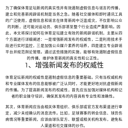
为了确保体育足坛新闻的真实性并有效遏制虚假信息与谣言的传播，
建立和完善新闻辟谣机制是当务之急。随着社交媒体和即时通讯工具
的广泛使用，虚假信息和谣言在体育新闻中泛滥成灾，不仅影响公众
的判断，还可能对运动员、俱乐部甚至整个行业造成严重影响。因
此，本文将探讨如何在体育足坛建立有效的新闻辟谣机制，主要从四
个方面进行详细阐述：一是增强新闻发布的权威性，二是利用技术手
段进行实时监控，三是加强公众媒介素养的培养，四是建立专业辟谣
平台并规范舆论管理。通过这些措施的实施，能够有效遏制虚假信息
的传播，维护体育新闻的真实性和公正性。
1、增强新闻发布的权威性
体育足坛新闻的权威性是遏制虚假信息的重要基础。只有当权威机构
和专业媒体发布的信息能够被广泛认同时，才能更好地对抗虚假新闻
的传播。为了提高新闻发布的权威性，首先应当加强对媒体机构和记
者的职业操守培训，确保其发布的内容具有专业性和准确性。
其次，体育新闻应当由相关体育组织、俱乐部或官方发布渠道进行审
定，减少未经确认的消息流传。比如，足球赛事的转会信息、球员伤
病情况等重要新闻，应该由球队官方、联盟或相关机构发布，避免私
人渠道和社交媒体的炒作。