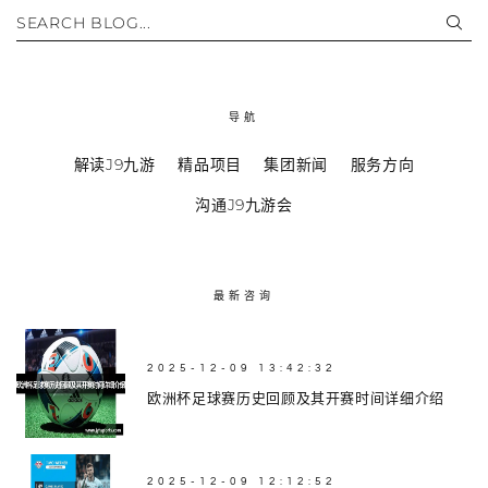
SEARCH BLOG...
导航
解读J9九游
精品项目
集团新闻
服务方向
沟通J9九游会
最新咨询
2025-12-09 13:42:32
欧洲杯足球赛历史回顾及其开赛时间详细介绍
2025-12-09 12:12:52