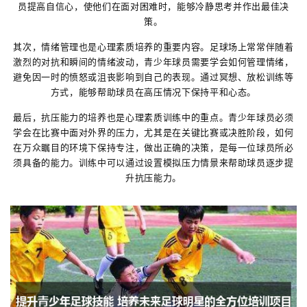
员提高自信心，使他们在面对困难时，能够冷静思考并作出最佳决
策。
其次，情绪管理也是心理素质培养的重要内容。足球场上常常伴随着
激烈的对抗和瞬间的情绪波动，青少年球员需要学会如何管理情绪，
避免因一时的愤怒或沮丧影响到自己的表现。通过冥想、放松训练等
方式，能够帮助球员在高压情况下保持平和心态。
最后，抗压能力的培养也是心理素质训练中的重点。青少年球员必须
学会在比赛中面对外界的压力，尤其是在关键比赛或决胜阶段，如何
在万众瞩目的环境下保持专注，做出正确的决策，是每一位球员所必
须具备的能力。训练中可以通过设置模拟压力情景来帮助球员逐步提
升抗压能力。