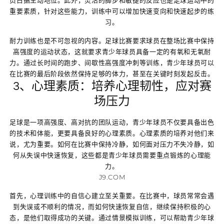
员占据主动地位。此外，灵活的脚步和敏捷的反应也是足球运动中的
重要素质，针对这些能力，训练中可以增加快速变向和快速起步的练
习。
耐力训练也是不可忽视的内容。足球比赛要求球员在整场比赛中保持
高强度的运动状态，这就要求青少年球员具备一定的有氧和无氧耐
力。通过长时间的跑步、间歇性高强度冲刺等训练，青少年球员可以
在比赛的最后阶段依然保持足够的体力，甚至在关键时刻发起反击。
3、心理素质：培养心理韧性，应对赛
场压力
足球是一项高强度、高对抗的团队运动，青少年球员不仅要具备出色
的技术和体能，更要具备良好的心理素质。心理素质的培养对他们来
说，尤为重要。如何在比赛中保持冷静，如何面对压力不失冷静，如
何从失误中快速恢复，这些都是青少年球员需要重点锻炼的心理能
力。
J9.COM
首先，心理训练中的自信心建立至关重要。在比赛中，球员常常会遇
到失误或不顺利的情况，而如何快速恢复自信，继续保持积极的心
态，是他们取得成功的关键。通过情景模拟训练，可以帮助青少年球