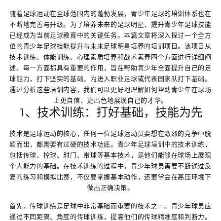
随着足球运动在全球范围内的蓬勃发展，青少年足球的培训体系也在
不断地完善与升级。为了培养未来的足球明星，提升青少年足球技能
已经成为当前足球教育中的关键任务。本篇文章将深入探讨一个全方
位的青少年足球技能提升与未来足球明星培养的培训项目。该项目从
技术训练、体能训练、心理素质培养和战术素养四个方面进行详细阐
述。每一方面都具有重要的作用，旨在帮助青少年全面提升自己的足
球能力，打下坚实的基础，为进入职业足球或代表国家队打下基础。
通过分析这些培训内容，我们可以更好地理解如何帮助青少年在球场
上更自信、更出色地展现自己的才华。
1、技术训练：打好基础，技能为先
技术是足球运动的核心，任何一位足球运动员要想在激烈的竞争中脱
颖而出，都需要有过硬的技术功底。青少年足球培训中的技术训练，
包括传球、控球、射门、带球等基本技术，是他们能够在球场上展现
个人能力的基础。在技术训练的过程中，青少年球员需要不断通过反
复的练习和模拟比赛，不仅要掌握基本动作，还要学会在高压环境下
做出正确决策。
首先，传球训练是足球中非常基础而重要的技术之一。青少年球员应
通过不同距离、角度的传球训练，提高他们的传球精准度和判断力。