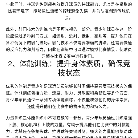
与此同时，控球训练则能有效提升球员的持球能力，尤其是在紧张的
比赛环境下，能够通过流畅的控球避免失误，并为队友创造传球机
会。
此外，射门技术的训练也是不可忽视的一部分。青少年球员在这一阶
段应通过多种射门方式，如远射、近射、低射、高射等，提升他们在
各种情况下的射门技巧。射门技术不仅需要准确的脚法，还需要快速
的反应能力和判断力，因此在训练中可以通过模拟比赛情景，使球员
习惯在比赛节奏中进行射门。
2、体能训练：提升身体素质，确保竞
技状态
优秀的体能是青少年足球运动员能够长时间保持高强度竞技状态的保
证。体能训练包括力量、速度、耐力、灵敏度和柔韧性等多个方面，
青少年球员通过一系列专项体能训练，不仅能增强他们的身体素质，
还能提升他们在比赛中的抗压能力和持久力。
力量训练是体能训练中不可或缺的一部分。青少年球员通过训练增强
下肢、核心肌群和上肢的力量，有助于提高他们在比赛中的对抗能
力，尤其是在争抢头球、推进球等关键时刻，强大的力量能够帮助球