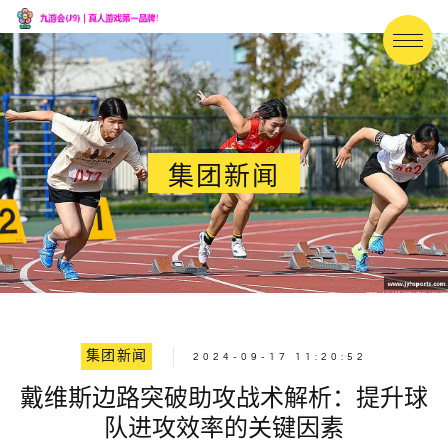
集团新闻
集团新闻
2024-09-17 11:20:52
戴维斯边路突破助攻战术解析：提升球
队进攻效率的关键因素