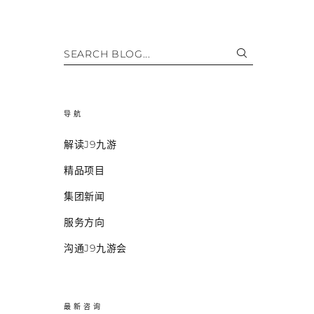
SEARCH BLOG...
导航
解读J9九游
精品项目
集团新闻
服务方向
沟通J9九游会
最新咨询