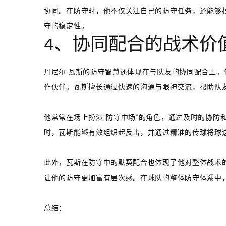
协同。在防守时，他不仅关注自己的防守任务，还能够
守的稳定性。
4、协同配合的战术价
丹尼尔·瓦斯的防守智慧还体现在与队友的协同配合上
作伙伴。瓦斯擅长通过快速的沟通与眼神交流，帮助队
他常常在场上扮演“防守中场”的角色，通过及时的协防
时，瓦斯能够有效组织起反击，并通过精准的传球将球
此外，瓦斯在防守中的默契配合也体现了他对整体战术
让他的防守更加富有层次感。在球队的整体防守体系中
总结：