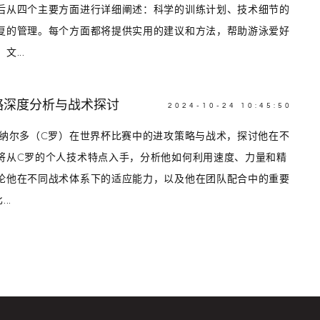
后从四个主要方面进行详细阐述：科学的训练计划、技术细节的
复的管理。每个方面都将提供实用的建议和方法，帮助游泳爱好
...
略深度分析与战术探讨
2024-10-24 10:45:50
罗纳尔多（C罗）在世界杯比赛中的进攻策略与战术，探讨他在不
将从C罗的个人技术特点入手，分析他如何利用速度、力量和精
论他在不同战术体系下的适应能力，以及他在团队配合中的重要
..