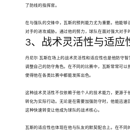
了防线的指挥官。
在与强队的交锋中，瓦斯的预判能力尤为重要。他能够
对手的进攻威胁。通过他的努力，球队在面对强大对手
3、战术灵活性与适应
丹尼尔·瓦斯在场上的战术灵活性和适应性也是他防守
调整自己的防守角色。在不同的比赛中，瓦斯常常可以
使得他在各类比赛中都能发挥出色。
这种战术灵活性不仅依赖于他个人的技术能力，更源于
转化为实际行动。无论是在需要加强防守时，他能迅速
这种快速转变让他成为球队的战术核心。
瓦斯的适应性也体现在他与队友的默契配合上。在不同